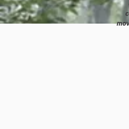
c
mov